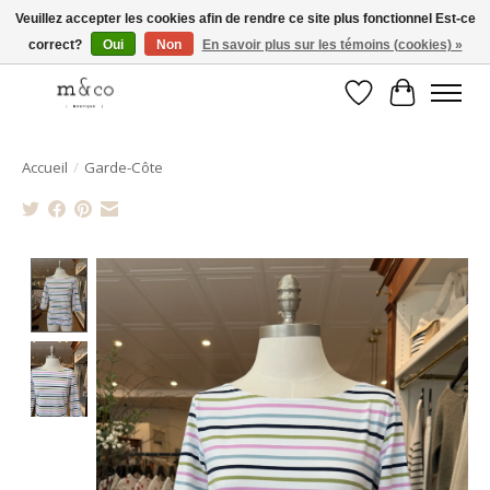
Veuillez accepter les cookies afin de rendre ce site plus fonctionnel Est-ce
correct?
Oui
Non
En savoir plus sur les témoins (cookies) »
Livraison gratuite avec tout achat de 250$ et plus
Liste de souhait
Panier
Accueil
/
Garde-Côte
Product image slideshow Items