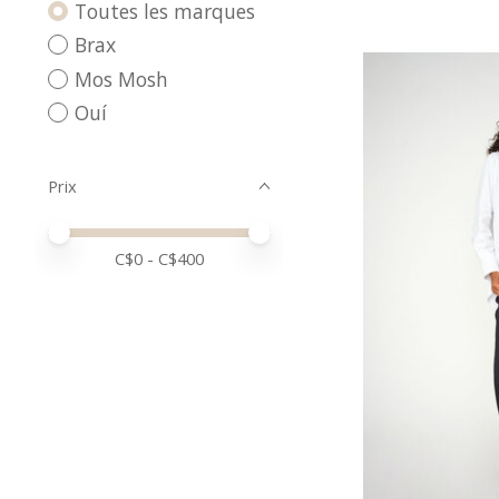
Toutes les marques
Brax
Mos Mosh
Ouí
Prix
Prix minimum
Price maximum value
C$
0
- C$
400