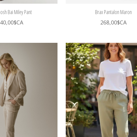
sh Bai Miley Pant
Brax Pantalon Maron
40,00$CA
268,00$CA