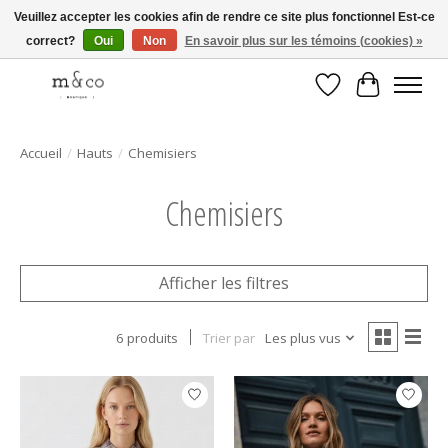
Veuillez accepter les cookies afin de rendre ce site plus fonctionnel Est-ce
correct?
Oui
Non
En savoir plus sur les témoins (cookies) »
Livraison gratuite avec tout achat de 250$ et plus
Liste de souhait
Panier
Accueil
/
Hauts
/
Chemisiers
Chemisiers
Afficher les filtres
6 produits
Trier par
Les plus vus