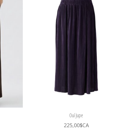
Ouí Jupe
225,00$CA