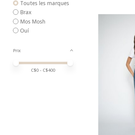
Toutes les marques
Brax
Mos Mosh
Ouí
Prix
Prix minimum
Price maximum value
C$
0
- C$
400