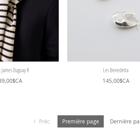
t James Duguay R
Les Benedetta
89,00$CA
145,00$CA
Préc.
Première page
Dernière p