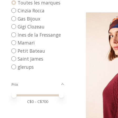
Toutes les marques
Cinzia Rocca
Gas Bijoux
Gigi Clozeau
Ines de la Fressange
Mamari
Petit Bateau
Saint James
glerups
Prix
Prix minimum
Price maximum value
C$
0
- C$
700