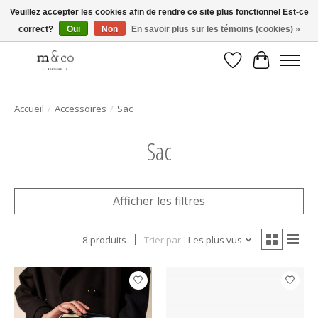
Veuillez accepter les cookies afin de rendre ce site plus fonctionnel Est-ce
correct?
Oui
Non
En savoir plus sur les témoins (cookies) »
Livraison gratuite avec tout achat de 250$ et plus
Liste de souhait
Panier
Accueil
/
Accessoires
/
Sac
Sac
Afficher les filtres
8 produits
Trier par
Les plus vus