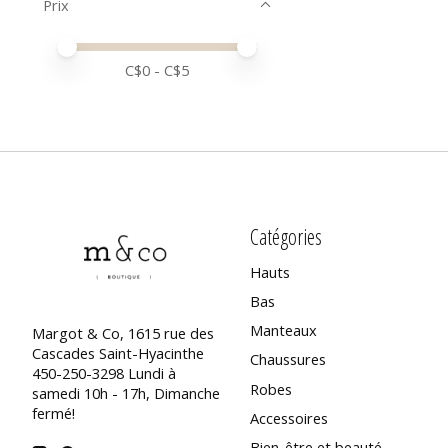
Prix
Prix minimum
Price maximum value
C$
0
- C$
5
Catégories
Hauts
Bas
Manteaux
Margot & Co, 1615 rue des
Cascades Saint-Hyacinthe
Chaussures
450-250-3298 Lundi à
Robes
samedi 10h - 17h, Dimanche
fermé!
Accessoires
Bien-être et beauté