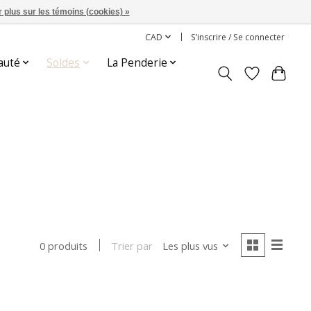
 plus sur les témoins (cookies) »
CAD
S’inscrire / Se connecter
auté
Soldes
La Penderie
Trier par
Les plus vus
0 produits