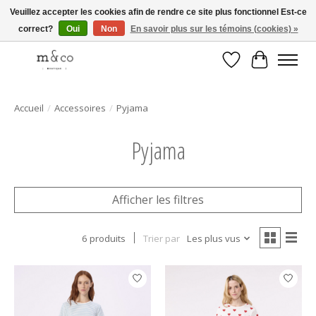
Veuillez accepter les cookies afin de rendre ce site plus fonctionnel Est-ce
correct?
Oui
Non
En savoir plus sur les témoins (cookies) »
Livraison gratuite avec tout achat de 250$ et plus
Liste de souhait
Panier
Accueil
/
Accessoires
/
Pyjama
Pyjama
Afficher les filtres
6 produits
Trier par
Les plus vus