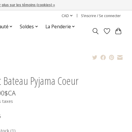
 plus sur les témoins (cookies) »
CAD
S’inscrire / Se connecter
auté
Soldes
La Penderie
it Bateau Pyjama Coeur
00$CA
s taxes
6
stock (1)