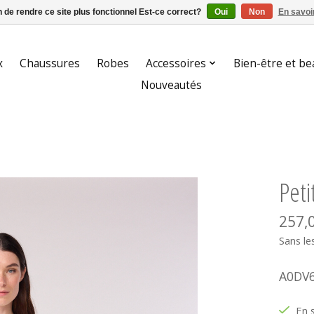
n de rendre ce site plus fonctionnel Est-ce correct?
Oui
Non
En savoir
x
Chaussures
Robes
Accessoires
Bien-être et be
Nouveautés
Pet
257,
Sans le
A0DV
En 