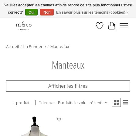
Veuillez accepter les cookies afin de rendre ce site plus fonctionnel Est-ce
correct?
Oui
Non
En savoir plus sur les témoins (cookies) »
Livraison gratuite avec tout achat de 250$ et plus
Liste de souhait
Panier
Accueil
/
La Penderie
/
Manteaux
Manteaux
Afficher les filtres
1 produits
Trier par
Produits les plus récents