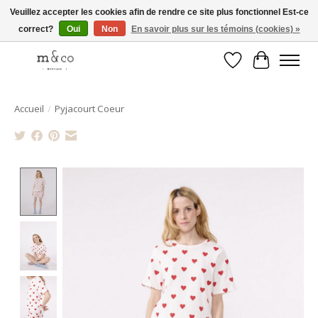
Veuillez accepter les cookies afin de rendre ce site plus fonctionnel Est-ce
correct?
Oui
Non
En savoir plus sur les témoins (cookies) »
Livraison gratuite avec tout achat de 250$ et plus
Liste de souhait
Panier
Accueil
/
Pyjacourt Coeur
Product image slideshow Items