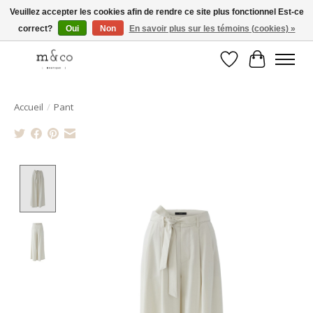
Veuillez accepter les cookies afin de rendre ce site plus fonctionnel Est-ce
correct?
Oui
Non
En savoir plus sur les témoins (cookies) »
Livraison gratuite avec tout achat de 250$ et plus
Liste de souhait
Panier
Accueil
/
Pant
Product image slideshow Items