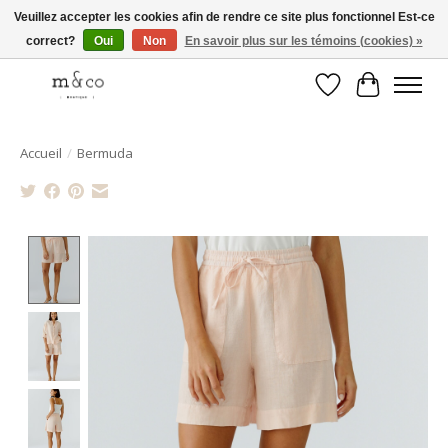
Veuillez accepter les cookies afin de rendre ce site plus fonctionnel Est-ce
correct?
Oui
Non
En savoir plus sur les témoins (cookies) »
Livraison gratuite avec tout achat de 250$ et plus
Liste de souhait
Panier
Accueil
/
Bermuda
Product image slideshow Items