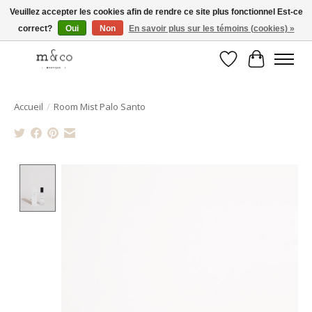
Veuillez accepter les cookies afin de rendre ce site plus fonctionnel Est-ce
correct?
Oui
Non
En savoir plus sur les témoins (cookies) »
Livraison gratuite avec tout achat de 250$ et plus
Liste de souhait
Panier
Accueil
/
Room Mist Palo Santo
Product image slideshow Items