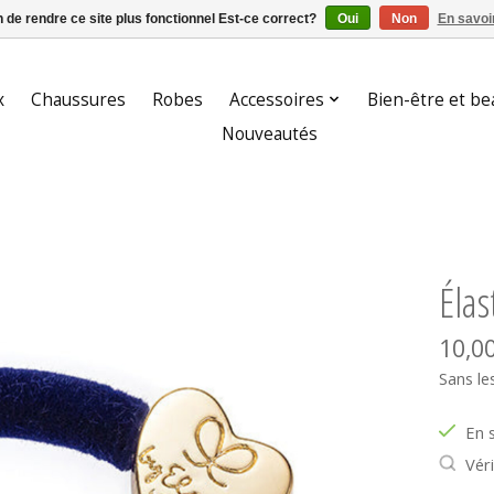
n de rendre ce site plus fonctionnel Est-ce correct?
Oui
Non
En savoir
x
Chaussures
Robes
Accessoires
Bien-être et be
Nouveautés
Élas
10,0
Sans le
En 
Véri