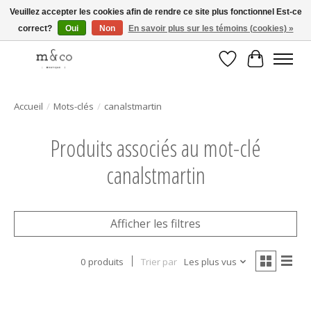
Veuillez accepter les cookies afin de rendre ce site plus fonctionnel Est-ce
correct?
Oui
Non
En savoir plus sur les témoins (cookies) »
Livraison gratuite avec tout achat de 250$ et plus
Liste de souhait
Panier
Accueil
/
Mots-clés
/
canalstmartin
Produits associés au mot-clé
canalstmartin
Afficher les filtres
0 produits
Trier par
Les plus vus