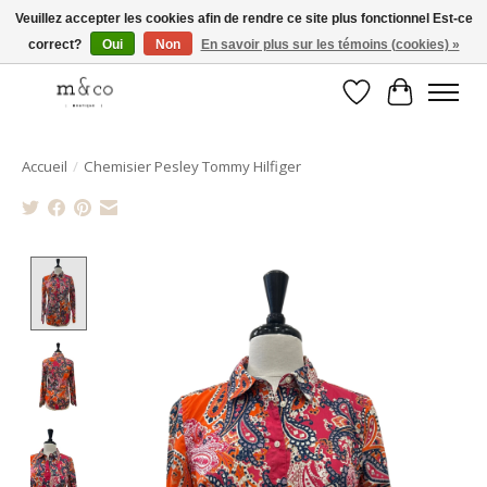
Veuillez accepter les cookies afin de rendre ce site plus fonctionnel Est-ce
correct?
Oui
Non
En savoir plus sur les témoins (cookies) »
Livraison gratuite avec tout achat de 250$ et plus
Liste de souhait
Panier
Accueil
/
Chemisier Pesley Tommy Hilfiger
Product image slideshow Items