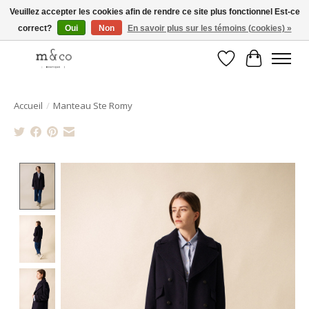
Veuillez accepter les cookies afin de rendre ce site plus fonctionnel Est-ce
correct?
Oui
Non
En savoir plus sur les témoins (cookies) »
Livraison gratuite avec tout achat de 250$ et plus
Liste de souhait
Panier
Accueil
/
Manteau Ste Romy
Product image slideshow Items