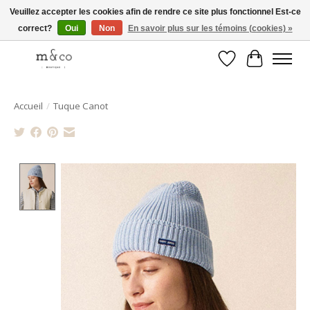
Veuillez accepter les cookies afin de rendre ce site plus fonctionnel Est-ce
correct?
Oui
Non
En savoir plus sur les témoins (cookies) »
Livraison gratuite avec tout achat de 250$ et plus
Liste de souhait
Panier
Accueil
/
Tuque Canot
Product image slideshow Items