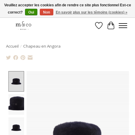
Veuillez accepter les cookies afin de rendre ce site plus fonctionnel Est-ce
correct?
Oui
Non
En savoir plus sur les témoins (cookies) »
Livraison gratuite avec tout achat de 250$ et plus
Liste de souhait
Panier
Accueil
/
Chapeau en Angora
Product image slideshow Items