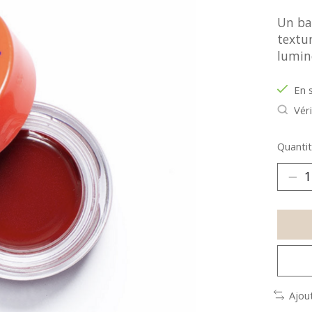
Un bau
textur
lumin
En 
Véri
Quantit
Ajou