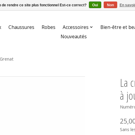
n de rendre ce site plus fonctionnel Est-ce correct?
Oui
Non
En savoir
x
Chaussures
Robes
Accessoires
Bien-être et be
Nouveautés
 Grenat
La c
à jo
Numéro
25,0
Sans le