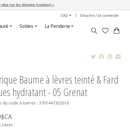
 plus sur les témoins (cookies) »
CAD
S’inscrire / Se connecter
auté
Soldes
La Penderie
rique Baume à lèvres teinté & Fard
ues hydratant - 05 Grenat
 du code à barres : 3701447302616
0$CA
s taxes