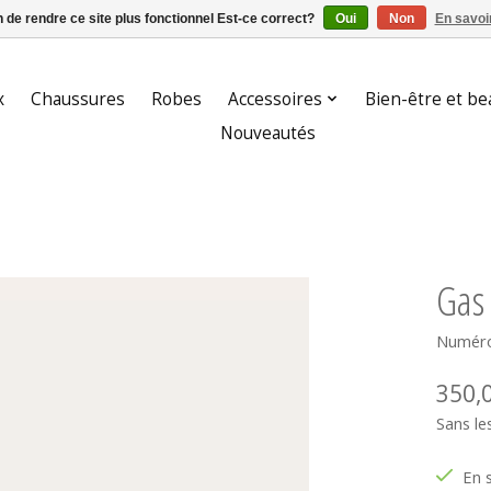
n de rendre ce site plus fonctionnel Est-ce correct?
Oui
Non
En savoir
x
Chaussures
Robes
Accessoires
Bien-être et be
Nouveautés
Gas 
Numéro
350,
Sans le
En 