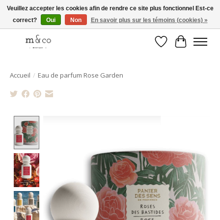
Veuillez accepter les cookies afin de rendre ce site plus fonctionnel Est-ce
correct?
Oui
Non
En savoir plus sur les témoins (cookies) »
Livraison gratuite avec tout achat de 250$ et plus
Liste de souhait
Panier
Accueil
/
Eau de parfum Rose Garden
Product image slideshow Items