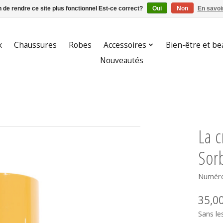
n de rendre ce site plus fonctionnel Est-ce correct?
Oui
Non
En savoir
x
Chaussures
Robes
Accessoires
Bien-être et be
Nouveautés
La c
Sor
Numéro
35,0
Sans le