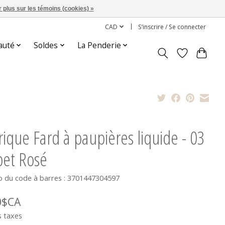
 plus sur les témoins (cookies) »
CAD
S’inscrire / Se connecter
auté
Soldes
La Penderie
rique Fard à paupières liquide - 03
bet Rosé
 du code à barres : 3701447304597
0$CA
s taxes