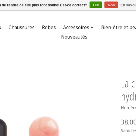
n de rendre ce site plus fonctionnel Est-ce correct?
Oui
Non
En savoir
x
Chaussures
Robes
Accessoires
Bien-être et be
Nouveautés
La c
hydr
Numéro
38,0
Sans le