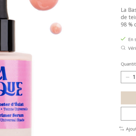
La Ba
de te
98 % d
En 
Véri
Quantit
Ajou