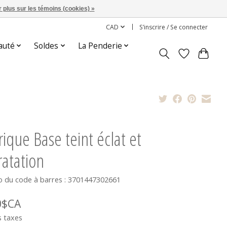
 plus sur les témoins (cookies) »
CAD
S’inscrire / Se connecter
auté
Soldes
La Penderie
rique Base teint éclat et
atation
 du code à barres : 3701447302661
0$CA
s taxes