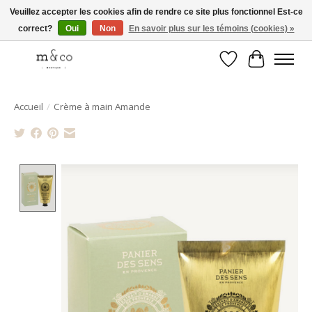
Veuillez accepter les cookies afin de rendre ce site plus fonctionnel Est-ce
correct?
Oui
Non
En savoir plus sur les témoins (cookies) »
Livraison gratuite avec tout achat de 250$ et plus
Liste de souhait
Panier
Accueil
/
Crème à main Amande
Product image slideshow Items