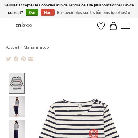
Veuillez accepter les cookies afin de rendre ce site plus fonctionnel Est-ce
correct?
Oui
Non
En savoir plus sur les témoins (cookies) »
Livraison gratuite avec tout achat de 250$ et plus
Liste de souhait
Panier
Accueil
/
Marianna top
Product image slideshow Items