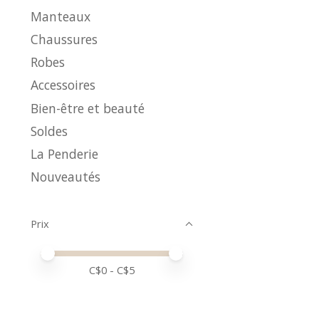
Manteaux
Chaussures
Robes
Accessoires
Bien-être et beauté
Soldes
La Penderie
Nouveautés
Prix
Prix minimum
Price maximum value
C$
0
- C$
5