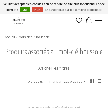
Veuillez accepter les cookies afin de rendre ce site plus fonctionnel Est-ce
correct?
Oui
Non
En savoir plus sur les témoins (cookies) »
Livraison gratuite avec tout achat de 250$ et plus
Liste de souhait
Panier
Accueil
/
Mots-clés
/
boussole
Produits associés au mot-clé boussole
Afficher les filtres
0 produits
Trier par
Les plus vus
Aucun produit n'a été trouvé