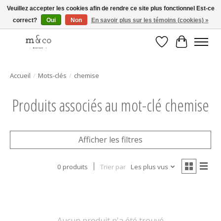
Veuillez accepter les cookies afin de rendre ce site plus fonctionnel Est-ce
correct?
Oui
Non
En savoir plus sur les témoins (cookies) »
Livraison gratuite avec tout achat de 250$ et plus
Liste de souhait
Panier
Accueil
/
Mots-clés
/
chemise
Produits associés au mot-clé chemise
Afficher les filtres
0 produits
Trier par
Les plus vus
Aucun produit n'a été trouvé