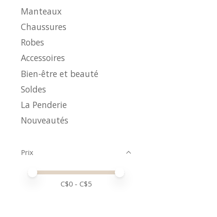
Manteaux
Chaussures
Robes
Accessoires
Bien-être et beauté
Soldes
La Penderie
Nouveautés
Prix
Prix minimum
Price maximum value
C$
0
- C$
5