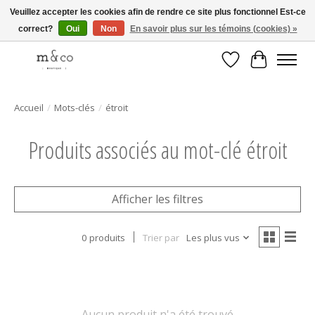
Veuillez accepter les cookies afin de rendre ce site plus fonctionnel Est-ce
correct?
Oui
Non
En savoir plus sur les témoins (cookies) »
Livraison gratuite avec tout achat de 250$ et plus
Liste de souhait
Panier
Accueil
/
Mots-clés
/
étroit
Produits associés au mot-clé étroit
Afficher les filtres
0 produits
Trier par
Les plus vus
Aucun produit n'a été trouvé