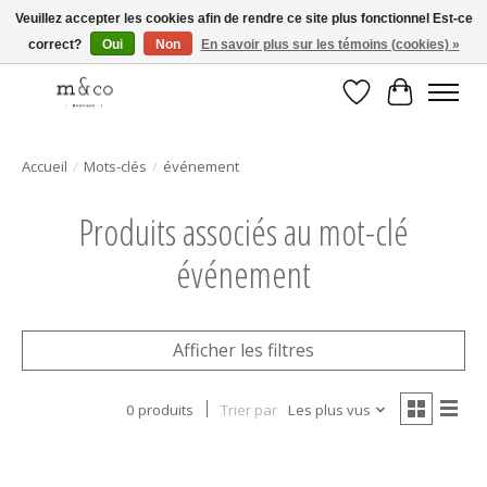
Veuillez accepter les cookies afin de rendre ce site plus fonctionnel Est-ce
correct?
Oui
Non
En savoir plus sur les témoins (cookies) »
Livraison gratuite avec tout achat de 250$ et plus
Liste de souhait
Panier
Accueil
/
Mots-clés
/
événement
Produits associés au mot-clé
événement
Afficher les filtres
0 produits
Trier par
Les plus vus