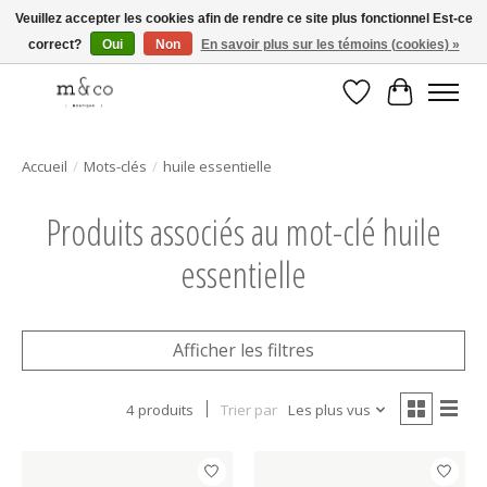
Veuillez accepter les cookies afin de rendre ce site plus fonctionnel Est-ce
correct?
Oui
Non
En savoir plus sur les témoins (cookies) »
Livraison gratuite avec tout achat de 250$ et plus
Liste de souhait
Panier
Accueil
/
Mots-clés
/
huile essentielle
Produits associés au mot-clé huile
essentielle
Afficher les filtres
4 produits
Trier par
Les plus vus