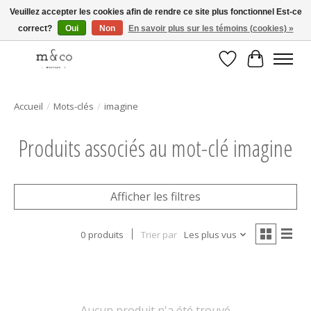
Veuillez accepter les cookies afin de rendre ce site plus fonctionnel Est-ce
correct?
Oui
Non
En savoir plus sur les témoins (cookies) »
Livraison gratuite avec tout achat de 250$ et plus
Liste de souhait
Panier
Accueil
/
Mots-clés
/
imagine
Produits associés au mot-clé imagine
Afficher les filtres
0 produits
Trier par
Les plus vus
Aucun produit n'a été trouvé