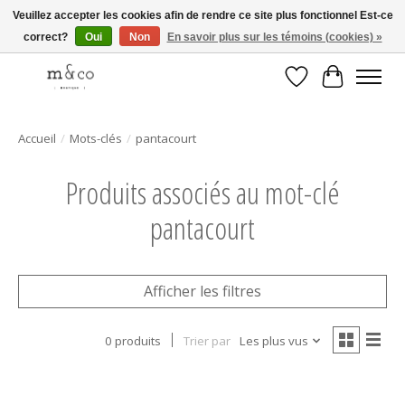
Veuillez accepter les cookies afin de rendre ce site plus fonctionnel Est-ce
correct?
Oui
Non
En savoir plus sur les témoins (cookies) »
Livraison gratuite avec tout achat de 250$ et plus
Liste de souhait
Panier
Accueil
/
Mots-clés
/
pantacourt
Produits associés au mot-clé
pantacourt
Afficher les filtres
0 produits
Trier par
Les plus vus