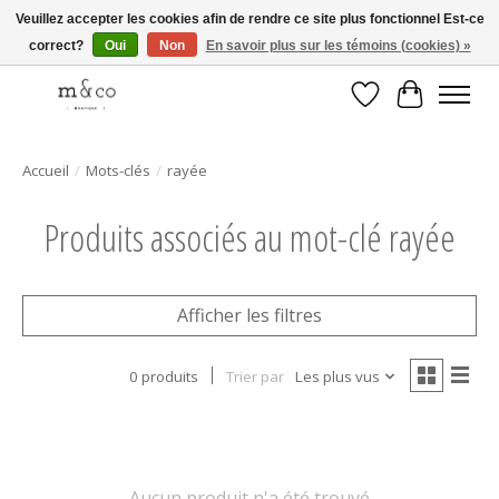
Veuillez accepter les cookies afin de rendre ce site plus fonctionnel Est-ce
correct?
Oui
Non
En savoir plus sur les témoins (cookies) »
Livraison gratuite avec tout achat de 250$ et plus
Liste de souhait
Panier
Accueil
/
Mots-clés
/
rayée
Produits associés au mot-clé rayée
Afficher les filtres
0 produits
Trier par
Les plus vus
Aucun produit n'a été trouvé