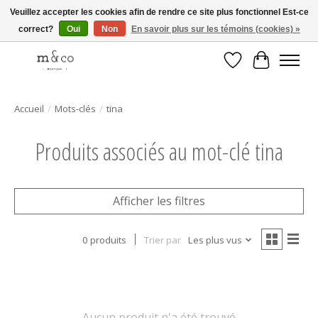
Veuillez accepter les cookies afin de rendre ce site plus fonctionnel Est-ce
correct?
Oui
Non
En savoir plus sur les témoins (cookies) »
Livraison gratuite avec tout achat de 250$ et plus
Liste de souhait
Panier
Accueil
/
Mots-clés
/
tina
Produits associés au mot-clé tina
Afficher les filtres
0 produits
Trier par
Les plus vus
Aucun produit n'a été trouvé