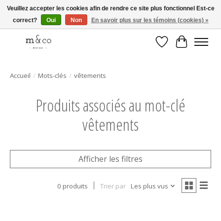
Veuillez accepter les cookies afin de rendre ce site plus fonctionnel Est-ce
correct?
Oui
Non
En savoir plus sur les témoins (cookies) »
Livraison gratuite avec tout achat de 250$ et plus
Liste de souhait
Panier
Accueil
/
Mots-clés
/
vêtements
Produits associés au mot-clé
vêtements
Afficher les filtres
0 produits
Trier par
Les plus vus