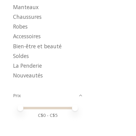
Manteaux
Chaussures
Robes
Accessoires
Bien-être et beauté
Soldes
La Penderie
Nouveautés
Prix
Prix minimum
Price maximum value
C$
0
- C$
5