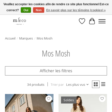
Veuillez accepter les cookies afin de rendre ce site plus fonctionnel Est-ce
correct?
Oui
Non
En savoir plus sur les témoins (cookies) »
Livraison gratuite avec tout achat de 250$ et plus
Liste de souhait
Panier
Accueil
/
Marques
/
Mos Mosh
Mos Mosh
Afficher les filtres
34 produits
Trier par
Les plus vus
Soldes