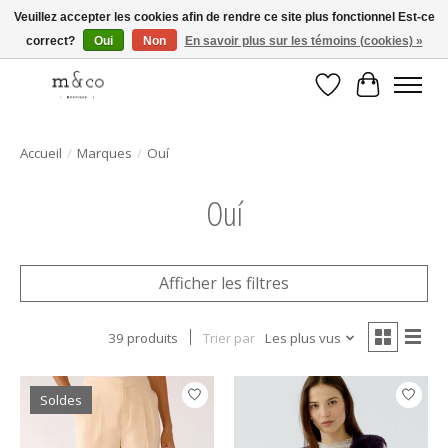
Veuillez accepter les cookies afin de rendre ce site plus fonctionnel Est-ce
correct?
Oui
Non
En savoir plus sur les témoins (cookies) »
Livraison gratuite avec tout achat de 250$ et plus
Liste de souhait
Panier
Accueil
/
Marques
/
Ouí
Ouí
Afficher les filtres
39 produits
Trier par
Les plus vus
Soldes