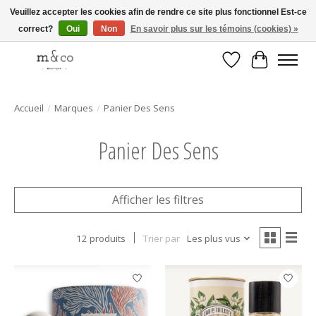
Veuillez accepter les cookies afin de rendre ce site plus fonctionnel Est-ce
correct?
Oui
Non
En savoir plus sur les témoins (cookies) »
Livraison gratuite avec tout achat de 250$ et plus
Liste de souhait
Panier
Accueil
/
Marques
/
Panier Des Sens
Panier Des Sens
Afficher les filtres
12 produits
Trier par
Les plus vus